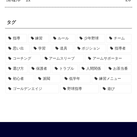
タグ
指導
練習
ルール
少年野球
チーム
思い出
学習
道具
ポジション
指導者
コーチング
アームスリーブ
アームサポーター
選び方
保護者
トラブル
人間関係
お茶当番
初心者
派閥
低学年
練習メニュー
ゴールデンエイジ
野球指導
遊び